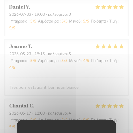
Daniel
V
2026-07-03
- 19:00 - καλεσμένοι 3
Υπηρεσία
:
5
/5
Ατμόσφαιρα
:
5
/5
Μενού
:
5
/5
Ποιότητα / Τιμή
:
5
/5
Joanne
T
2026-05-23
- 19:15 - καλεσμένοι 5
Υπηρεσία
:
5
/5
Ατμόσφαιρα
:
5
/5
Μενού
:
4
/5
Ποιότητα / Τιμή
:
4
/5
Très bon restaurant, bonne ambiance
Chantal
C
2026-05-17
- 12:00 - καλεσμένοι 4
Υπηρεσία
:
5
/5
Ατμόσφαιρα
:
5
/5
Μενού
:
5
/5
Ποιότητα / Τιμή
:
5
/5