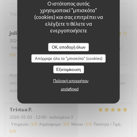
Ο ιστότοπος αυτός
χρησιμοποιεί "μπισκότα"
Très bon et sympa
(cookies) και σας επιτρέπει να
ελέγξετε τι θέλετε να
ενεργοποιήσετε
julie
P
2026-05-09
- 19:30 - καλεσμένοι 4
OK, αποδοχή όλων
Υπηρεσία
:
5
/5
Ατμόσφαιρα
:
4
/5
Μενού
:
4
/5
Ποιότητα / Τιμή
:
5
/5
Απόρριψε όλα τα "μπισκότα" (cookies)
Εξατομίκευση
Accueil très chaleureux, une cuisine simple et bonne. Une
Πολιτική απορρήτου
terrasse couverte agréable bien que le long de la rue. Un bon
undefined
moment convivial et sans chichis
Tristan
P
2026-05-03
- 12:00 - καλεσμένοι 3
Υπηρεσία
:
5
/5
Ατμόσφαιρα
:
5
/5
Μενού
:
5
/5
Ποιότητα / Τιμή
:
5
/5