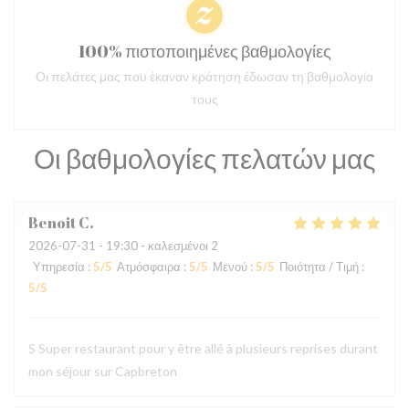
100% πιστοποιημένες βαθμολογίες
Οι πελάτες μας που έκαναν κράτηση έδωσαν τη βαθμολογία
τους
Οι βαθμολογίες πελατών μας
Benoit
C
2026-07-31
- 19:30 - καλεσμένοι 2
Υπηρεσία
:
5
/5
Ατμόσφαιρα
:
5
/5
Μενού
:
5
/5
Ποιότητα / Τιμή
:
5
/5
S Super restaurant pour y être allé à plusieurs reprises durant
mon séjour sur Capbreton