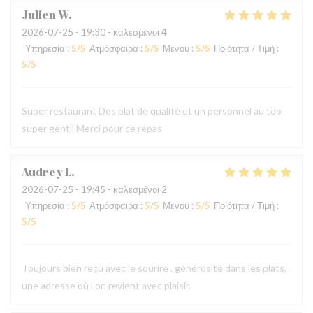
Julien
W
2026-07-25
- 19:30 - καλεσμένοι 4
Υπηρεσία
:
5
/5
Ατμόσφαιρα
:
5
/5
Μενού
:
5
/5
Ποιότητα / Τιμή
:
5
/5
Super restaurant Des plat de qualité et un personnel au top
super gentil Merci pour ce repas
Audrey
L
2026-07-25
- 19:45 - καλεσμένοι 2
Υπηρεσία
:
5
/5
Ατμόσφαιρα
:
5
/5
Μενού
:
5
/5
Ποιότητα / Τιμή
:
5
/5
Toujours bien reçu avec le sourire , générosité dans les plats,
une adresse où l on revient avec plaisir.