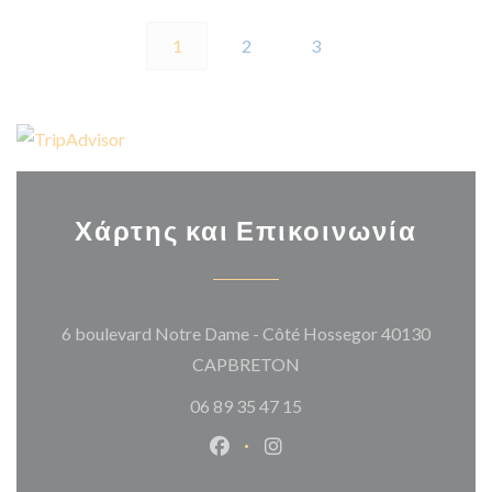
1
2
3
Χάρτης και Επικοινωνία
6 boulevard Notre Dame - Côté Hossegor 40130
((ανοίγει σε νέο παράθυρ
CAPBRETON
06 89 35 47 15
Facebook ((ανοίγει σε νέο παρά
Instagram ((ανοίγει σε νέ