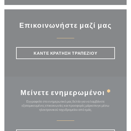
Επικοινωνήστε μαζί μας
ΚΆΝΤΕ ΚΡΆΤΗΣΗ ΤΡΑΠΕΖΙΟΎ
Μείνετε ενημερωμένοι
*
Εγγραφείτε στο ενημερωτικό μας δελτίο για να λαμβάνετε
εξατομικευμένες επικοινωνίες και προσφορές μάρκετινγκ μέσω
ηλεκτρονικού ταχυδρομείου από εμάς.