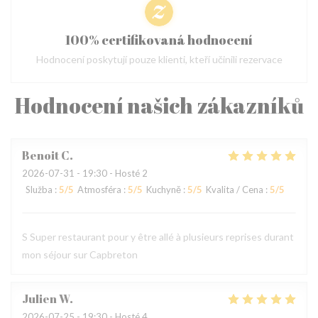
100% certifikovaná hodnocení
Hodnocení poskytují pouze klienti, kteří učinili rezervace
Hodnocení našich zákazníků
Benoit
C
2026-07-31
- 19:30 - Hosté 2
Služba
:
5
/5
Atmosféra
:
5
/5
Kuchyně
:
5
/5
Kvalita / Cena
:
5
/5
S Super restaurant pour y être allé à plusieurs reprises durant
mon séjour sur Capbreton
Julien
W
2026-07-25
- 19:30 - Hosté 4