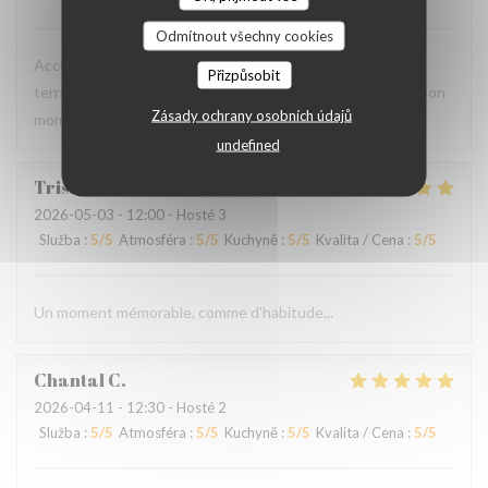
Odmítnout všechny cookies
Accueil très chaleureux, une cuisine simple et bonne. Une
Přizpůsobit
terrasse couverte agréable bien que le long de la rue. Un bon
Zásady ochrany osobních údajů
moment convivial et sans chichis
undefined
Tristan
P
2026-05-03
- 12:00 - Hosté 3
Služba
:
5
/5
Atmosféra
:
5
/5
Kuchyně
:
5
/5
Kvalita / Cena
:
5
/5
Un moment mémorable, comme d'habitude...
Chantal
C
2026-04-11
- 12:30 - Hosté 2
Služba
:
5
/5
Atmosféra
:
5
/5
Kuchyně
:
5
/5
Kvalita / Cena
:
5
/5