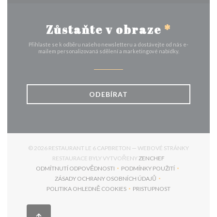
Zůstaňte v obraze
*
Přihlaste se k odběru našeho newsletteru a dostávejte od nás e-
mailem personalizovaná sdělení a marketingové nabídky.
ODEBÍRAT
© 2026 RESTAURANT LE 6 CAPBRETON — WEBOVÉ STRÁNKY
((OTEVŘE SE V NO
RESTAURACE BYLY VYTVOŘENY
ZENCHEF
ODMÍTNUTÍ ODPOVĚDNOSTI
PODMÍNKY POUŽITÍ
((OTEVŘE SE V NOVÉM OKNĚ))
((OTEVŘE SE V NOVÉM 
ZÁSADY OCHRANY OSOBNÍCH ÚDAJŮ
((OTEVŘE SE V NOVÉM OKNĚ))
POLITIKA OHLEDNĚ COOKIES
PRISTUPNOST
((OTEVŘE SE V NOVÉM OKNĚ))
((OTEVŘE SE V NOVÉM 