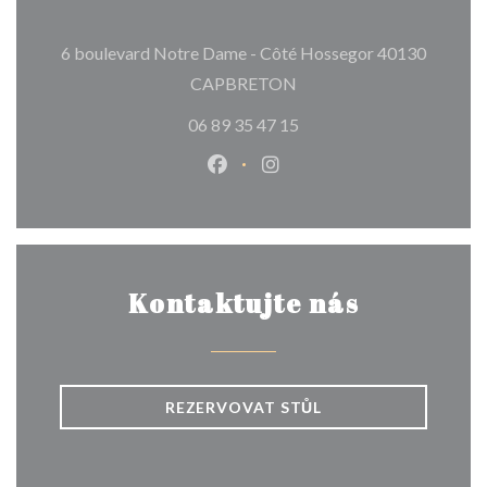
6 boulevard Notre Dame - Côté Hossegor 40130
((otevře se v novém okně)
CAPBRETON
06 89 35 47 15
Facebook ((otevře se v novém o
Instagram ((otevře se v n
Kontaktujte nás
REZERVOVAT STŮL