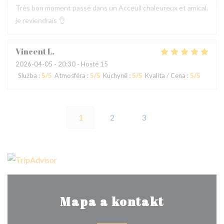
Très bon moment passé dans un Acceuil chaleureux et amical,
je reviendrais 👌
Vincent
L
2026-04-05
- 20:30 - Hosté 15
Služba
:
5
/5
Atmosféra
:
5
/5
Kuchyně
:
5
/5
Kvalita / Cena
:
5
/5
1
2
3
Mapa a kontakt