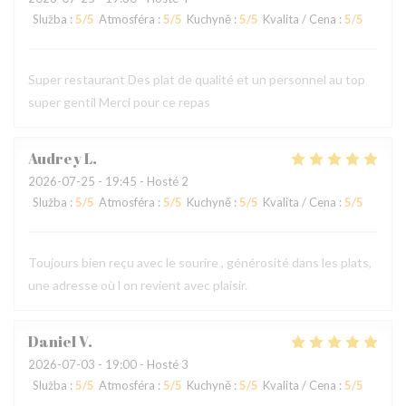
Služba
:
5
/5
Atmosféra
:
5
/5
Kuchyně
:
5
/5
Kvalita / Cena
:
5
/5
Super restaurant Des plat de qualité et un personnel au top
super gentil Merci pour ce repas
Audrey
L
2026-07-25
- 19:45 - Hosté 2
Služba
:
5
/5
Atmosféra
:
5
/5
Kuchyně
:
5
/5
Kvalita / Cena
:
5
/5
Toujours bien reçu avec le sourire , générosité dans les plats,
une adresse où l on revient avec plaisir.
Daniel
V
2026-07-03
- 19:00 - Hosté 3
Služba
:
5
/5
Atmosféra
:
5
/5
Kuchyně
:
5
/5
Kvalita / Cena
:
5
/5